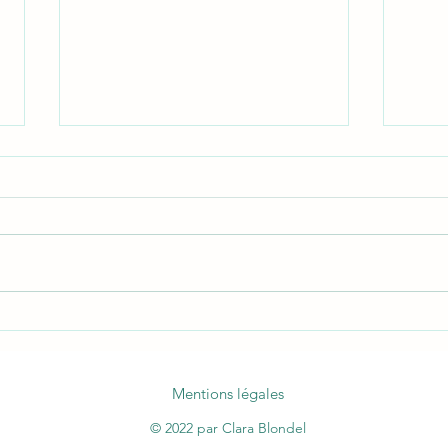
Les bienfaits des Oméga 3
Les 10
ce qu
vraim
Mentions légales
© 2022 par Clara Blondel