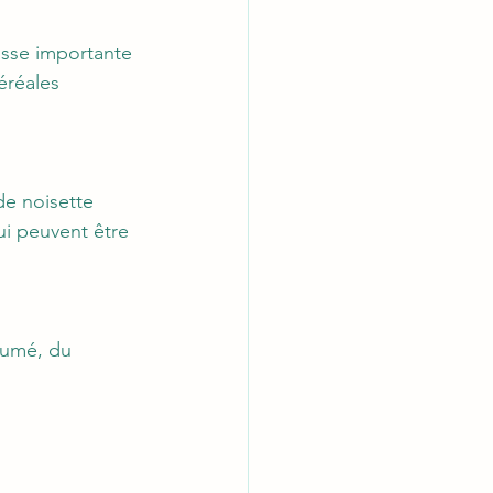
usse importante 
éréales 
de noisette
ui peuvent être 
fumé, du 