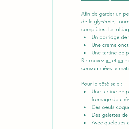
Afin de garder un pe
de la glycémie, tourn
complètes, les oléagi
Un porridge de 
Une crème onct
Une tartine de 
Retrouvez 
ici
 et 
ici
 d
consommées le matin 
Pour le côté salé : 
Une tartine de 
fromage de chèv
Des oeufs coque
Des galettes de 
Avec quelques ar