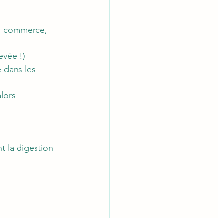
du commerce, 
evée !)
e dans les 
lors 
t la digestion 