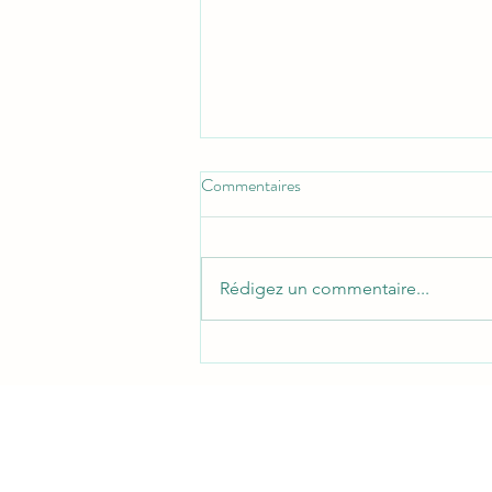
Commentaires
Rédigez un commentaire...
Pourquoi faire une cure d'huile de
foie de morue ou de germe de blé
?