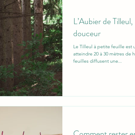
L’Aubier de Tilleul
douceur
Le Tilleul à petite feuille es
atteindre 20 à 30 mètres de h
feuilles diffusent une...
Comment rester e