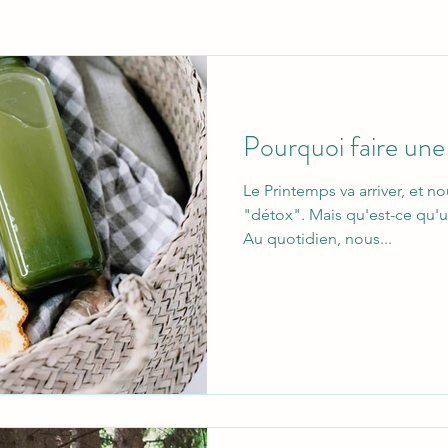
Pourquoi faire une
Le Printemps va arriver, et n
"détox". Mais qu'est-ce qu'u
Au quotidien, nous...