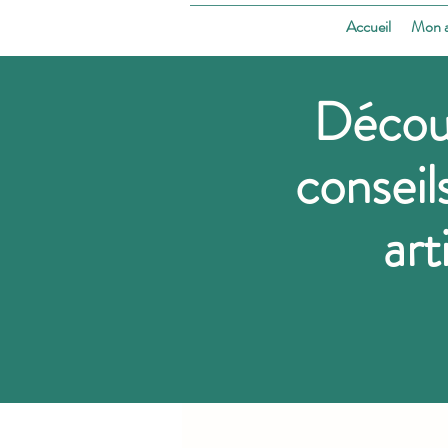
Accueil
Mon 
Décou
conseil
art