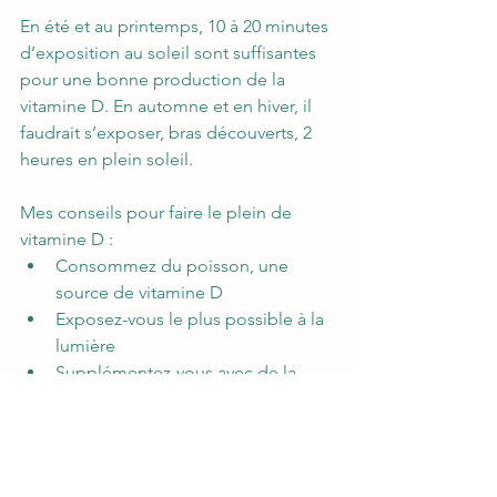
En été et au printemps, 10 à 20 minutes 
d’exposition au soleil sont suffisantes 
pour une bonne production de la 
vitamine D. En automne et en hiver, il 
faudrait s’exposer, bras découverts, 2 
heures en plein soleil. 
Mes conseils pour faire le plein de 
vitamine D :
Consommez du poisson, une 
source de vitamine D
Exposez-vous le plus possible à la 
lumière
Supplémentez-vous avec de la 
vitamine D3, la forme la plus 
assimilable
Faites-le plein de magnésium, 
pour favoriser l’activation de la 