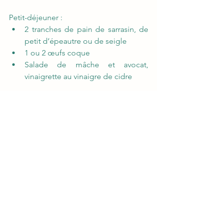
Petit-déjeuner : 
2 tranches de pain de sarrasin, de 
petit d’épeautre ou de seigle 
1 ou 2 œufs coque 
Salade de mâche et avocat, 
vinaigrette au vinaigre de cidre 
Déjeuner : 
Carottes lactofermentées  
Filet de truite, riz semi-complet, 
patate douce, épinards et son 
assaisonnement (citron, huile 
d’olive, herbes de Provence) 
Goûter : 
Crème onctueuse à la banane et à 
la purée d’amande (voir recette 
ici
) 