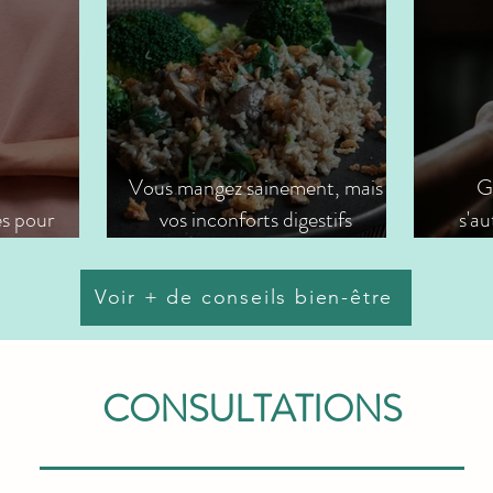
Vous mangez sainement, mais
G
es pour
vos inconforts digestifs
s'au
uloureuses
persistent : comprendre et agir
retrou
Voir + de conseils bien-être
CONSULTATIONS