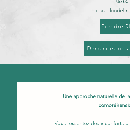
06 86
clarablondel.
Prendre R
Demandez un a
Une approche naturelle de la 
compréhensio
Vous ressentez des inconforts di