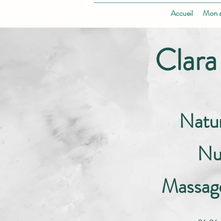
Accueil
Mon 
Clara
Na
tu
Nut
Massage