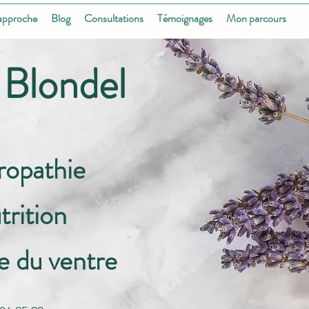
approche
Blog
Consultations
Témoignages
Mon parcours
 Blondel
ropath
ie
rition
 du ventre