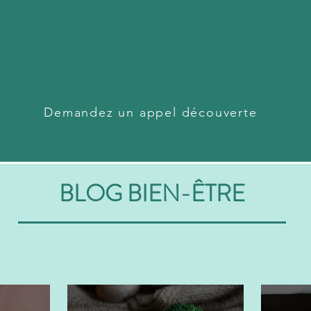
pour poser vos questions, faire le point sur votre situa
t vous aider. Écrivez-moi avec vos coordonnées et vos dis
rappellerai rapidement.
Demandez un appel découverte
BLOG BIEN-ÊTRE