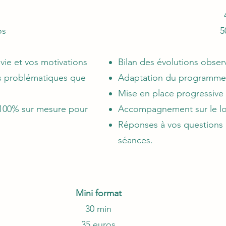
os
5
vie et vos motivations
Bilan des évolutions obser
 problématiques que
Adaptation du programme
Mise en place progressive
100% sur mesure pour
Accompagnement sur le l
Réponses à vos questions 
séances.
Mini format
30 min
35 euros