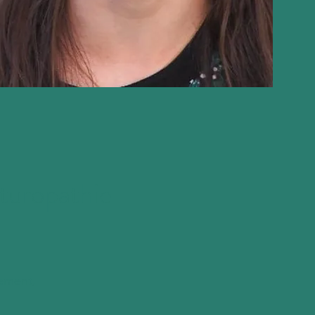
aturopathie
gement,