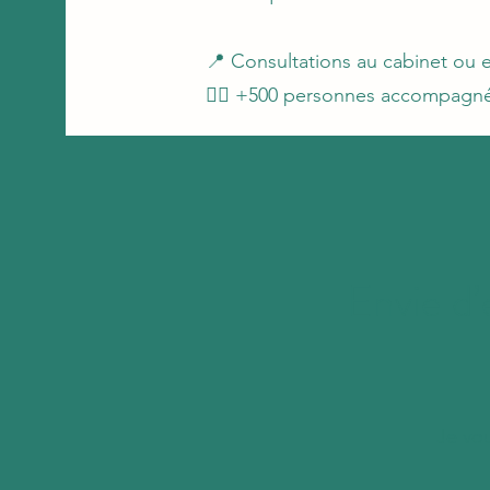
📍 Consultations au cabinet ou e
🧘‍♀️ +500 personnes accompagn
Envie d’
Je vo