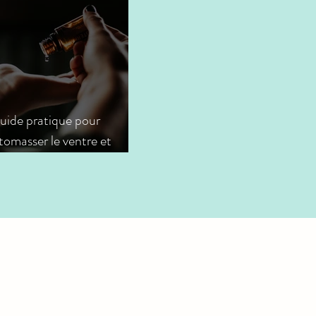
uide pratique pour
tomasser le ventre et
ver une digestion légère