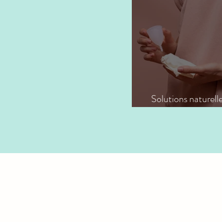
Solutions naturell
soulager les règles do