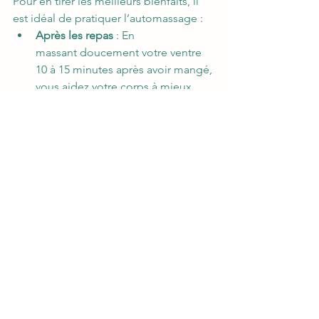
Pour en tirer les meilleurs bienfaits, il 
est idéal de pratiquer l’automassage : 
Après les repas
 : En 
massant doucement votre ventre 
10 à 15 minutes après avoir mangé, 
vous aidez votre corps à mieux 
digérer. 
En cas de ballonnements
 : Si vous 
avez trop mangé ou ressentez une 
gêne, l'automassage peut être un 
excellent moyen de soulager 
rapidement les symptômes. 
Au quotidien
 : Vous pouvez 
intégrer cette pratique de façon 
régulière pour améliorer 
globalement votre confort 
digestif. Même quelques minutes 
chaque jour peuvent faire une 
grande différence. 